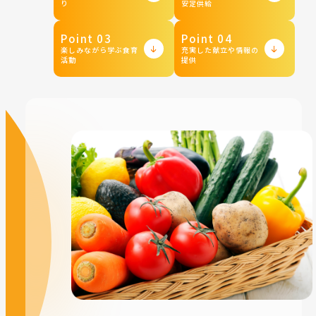
り
安定供給
Point 03
Point 04
楽しみながら学ぶ食育
充実した献立や情報の
活動
提供